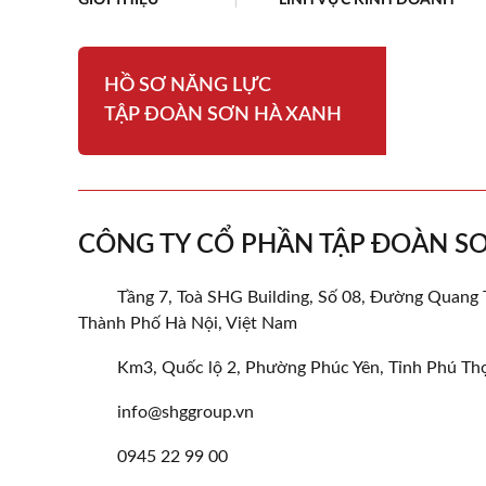
GIỚI THIỆU
LĨNH VỰC KINH DOANH
HỒ SƠ NĂNG LỰC
TẬP ĐOÀN SƠN HÀ XANH
CÔNG TY CỔ PHẦN TẬP ĐOÀN S
Tầng 7, Toà SHG Building, Số 08, Đường Quang
Thành Phố Hà Nội, Việt Nam
Km3, Quốc lộ 2, Phường Phúc Yên, Tỉnh Phú Th
info@shggroup.vn
0945 22 99 00