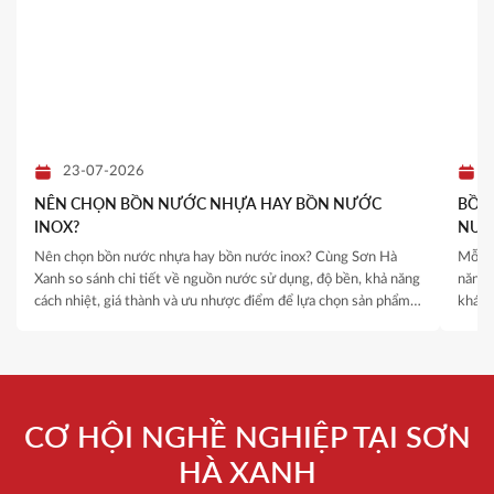
23-07-2026
NÊN CHỌN BỒN NƯỚC NHỰA HAY BỒN NƯỚC
BỒN 
INOX?
NƯỚ
QUY
Nên chọn bồn nước nhựa hay bồn nước inox? Cùng Sơn Hà
Mỗi c
Xanh so sánh chi tiết về nguồn nước sử dụng, độ bền, khả năng
năng 
cách nhiệt, giá thành và ưu nhược điểm để lựa chọn sản phẩm
khách
phù hợp.
thống
là yếu
CƠ HỘI NGHỀ NGHIỆP TẠI SƠN
HÀ XANH