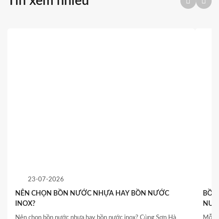
Tin xem nhiều
23-07-2026
NÊN CHỌN BỒN NƯỚC NHỰA HAY BỒN NƯỚC
BỒN 
INOX?
NƯỚ
QUY
Nên chọn bồn nước nhựa hay bồn nước inox? Cùng Sơn Hà
Mỗi c