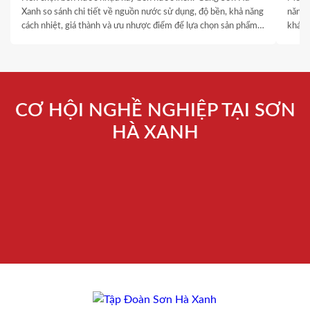
Xanh so sánh chi tiết về nguồn nước sử dụng, độ bền, khả năng
năng 
cách nhiệt, giá thành và ưu nhược điểm để lựa chọn sản phẩm
khách
phù hợp.
thống
là yếu
CƠ HỘI NGHỀ NGHIỆP TẠI SƠN
HÀ XANH