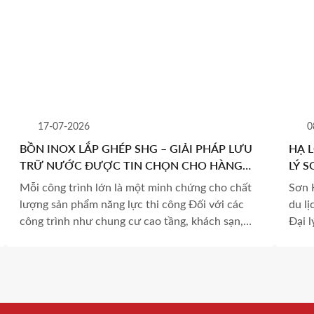
17-07-2026
0
BỒN INOX LẮP GHÉP SHG – GIẢI PHÁP LƯU
HẠ 
TRỮ NƯỚC ĐƯỢC TIN CHỌN CHO HÀNG
LÝ 
LOẠT DỰ ÁN QUY MÔ LỚN
TRÌ
Mỗi công trình lớn là một minh chứng cho chất
Sơn 
lượng sản phẩm năng lực thi công Đối với các
du lị
công trình như chung cư cao tầng, khách sạn,
Đại 
khu nghỉ dưỡng, nhà máy hay khu công nghiệp,
Long
hệ thống lưu trữ nước không chỉ là một hạng
dẫn.
mục kỹ thuật mà còn là yếu […]