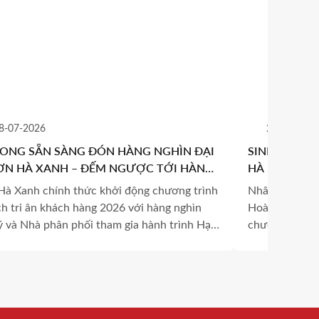
8-07-2026
25-06-2026
LONG SẴN SÀNG ĐÓN HÀNG NGHÌN ĐẠI
SINH NHẬT T
SƠN HÀ XANH – ĐẾM NGƯỢC TỚI HÀNH
HÀ – DẤU M
NH BÙNG NỔ MÙA HÈ 2026
NHỮNG GIÁ 
Hà Xanh chính thức khởi động chương trình
Nhân dịp sinh 
ch tri ân khách hàng 2026 với hàng nghìn
Hoàng Hà, Tậ
lý và Nhà phân phối tham gia hành trình Hạ
chương trình 
 3 ngày 2 đêm cùng nhiều hoạt động hấp
trọng, ấm áp v
gắn kết cùng n