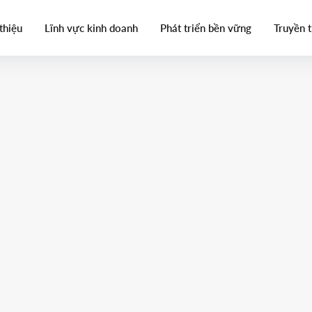
thiệu
Lĩnh vực kinh doanh
Phát triển bền vững
Truyền 