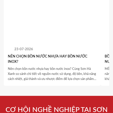
23-07-2026
NÊN CHỌN BỒN NƯỚC NHỰA HAY BỒN NƯỚC
BỒN 
INOX?
NƯỚ
QUY
Nên chọn bồn nước nhựa hay bồn nước inox? Cùng Sơn Hà
Mỗi c
Xanh so sánh chi tiết về nguồn nước sử dụng, độ bền, khả năng
năng 
cách nhiệt, giá thành và ưu nhược điểm để lựa chọn sản phẩm
khách
phù hợp.
thống
là yếu
CƠ HỘI NGHỀ NGHIỆP TẠI SƠN