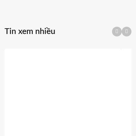
tư vấn
giải pháp máy nước nóng năng lượng mặt trời phù
hợp nhất cho gia đình bạn
Tin xem nhiều