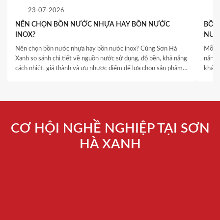
23-07-2026
NÊN CHỌN BỒN NƯỚC NHỰA HAY BỒN NƯỚC
BỒN 
INOX?
NƯỚ
QUY
Nên chọn bồn nước nhựa hay bồn nước inox? Cùng Sơn Hà
Mỗi c
Xanh so sánh chi tiết về nguồn nước sử dụng, độ bền, khả năng
năng 
cách nhiệt, giá thành và ưu nhược điểm để lựa chọn sản phẩm
khách
phù hợp.
thống
là yếu
CƠ HỘI NGHỀ NGHIỆP TẠI SƠN
HÀ XANH