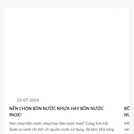
23-07-2026
NÊN CHỌN BỒN NƯỚC NHỰA HAY BỒN NƯỚC
BỒN 
INOX?
NƯỚ
QUY
Nên chọn bồn nước nhựa hay bồn nước inox? Cùng Sơn Hà
Mỗi c
Xanh so sánh chi tiết về nguồn nước sử dụng, độ bền, khả năng
năng 