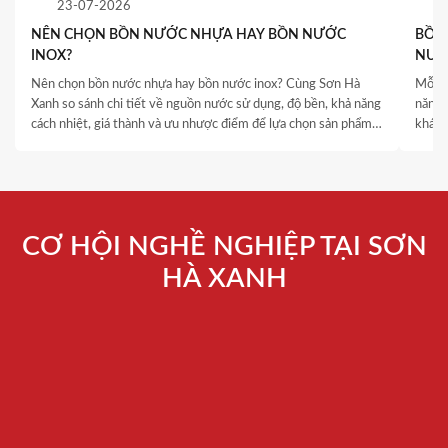
23-07-2026
NÊN CHỌN BỒN NƯỚC NHỰA HAY BỒN NƯỚC
BỒN 
INOX?
NƯỚ
QUY
Nên chọn bồn nước nhựa hay bồn nước inox? Cùng Sơn Hà
Mỗi c
Xanh so sánh chi tiết về nguồn nước sử dụng, độ bền, khả năng
năng 
cách nhiệt, giá thành và ưu nhược điểm để lựa chọn sản phẩm
khách
phù hợp.
thống
là yếu
CƠ HỘI NGHỀ NGHIỆP TẠI SƠN
HÀ XANH