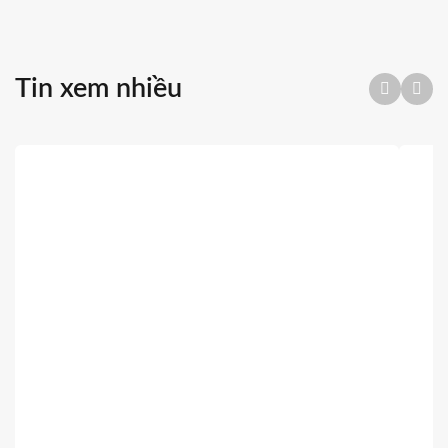
https://shop.shggroup.vn/
Tập Đoàn Sơn Hà Xanh – SHG Gr
Tin xem nhiều