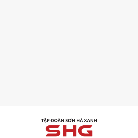
13-02-2026
YEAR END PARTY 2025 –
NHÌN LẠI MỘT HÀNH
TRÌNH RỰC RỠ CỦA SƠN
Có những khoảnh khắc không
HÀ XANH
chỉ để nhìn lại, mà còn để nhớ,
để tự hào và để tiếp thêm
động lực. Year End Party 2025
chính là một khoảnh khắc như
thế đối với đại gia đình Sơn Hà
Xanh.