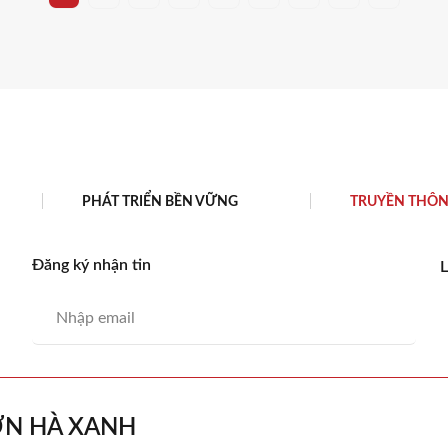
bảo nguồn nước nóng an toàn cho cả gia đình.
PHÁT TRIỂN BỀN VỮNG
TRUYỀN THÔ
Đăng ký nhận tin
L
ƠN HÀ XANH