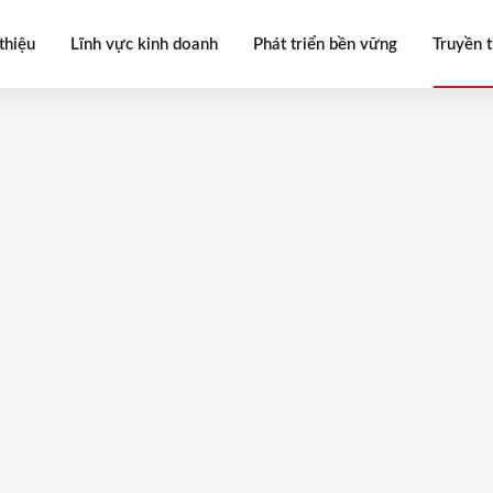
thiệu
Lĩnh vực kinh doanh
Phát triển bền vững
Truyền 