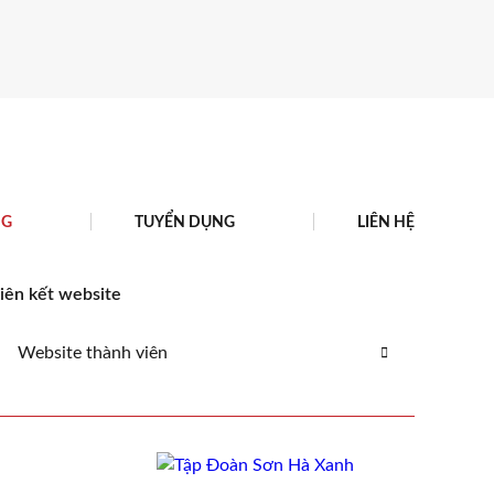
sạch, bền bỉ lâu dài.
NG
TUYỂN DỤNG
LIÊN HỆ
iên kết website
Website thành viên