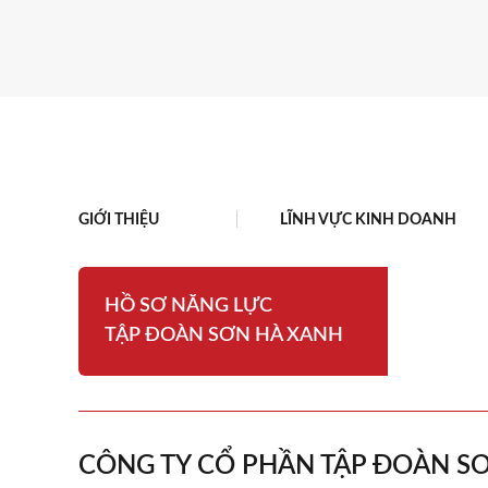
tổng giá trị giải thưởng gần 200 triệu đồng, ghi
nhận những nỗ lực bứt phá và tăng trưởng tích
cực trong bối cảnh thị trường nhiều biến động.
GIỚI THIỆU
LĨNH VỰC KINH DOANH
HỒ SƠ NĂNG LỰC
TẬP ĐOÀN SƠN HÀ XANH
CÔNG TY CỔ PHẦN TẬP ĐOÀN S