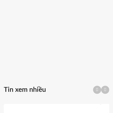
người dân khốn đốn vì vừa mất mùa, vừa mất cả giá
thành. Cam sành thu mua tại gốc hiện nay chỉ có 1 ngàn
đồng/1kg – chỉ đủ tiền phân bón và công chăm bón”.
Tin xem nhiều