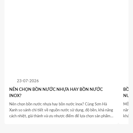
23-07-2026
NÊN CHỌN BỒN NƯỚC NHỰA HAY BỒN NƯỚC
BỒN 
INOX?
NƯỚ
QUY
Nên chọn bồn nước nhựa hay bồn nước inox? Cùng Sơn Hà
Mỗi c
Xanh so sánh chi tiết về nguồn nước sử dụng, độ bền, khả năng
năng 
cách nhiệt, giá thành và ưu nhược điểm để lựa chọn sản phẩm
khách
phù hợp.
thống
là yếu