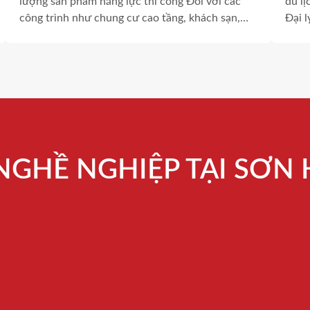
lượng sản phẩm năng lực thi công Đối với các
du lị
công trình như chung cư cao tầng, khách sạn,
Đại 
khu nghỉ dưỡng, nhà máy hay khu công nghiệp,
Long
hệ thống lưu trữ nước không chỉ là một hạng
dẫn.
mục kỹ thuật mà còn là yếu […]
NGHỀ NGHIỆP TẠI SƠN