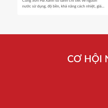
Cùng Sơn Hà Xanh so sánh chi tiết về nguồn
nước sử dụng, độ bền, khả năng cách nhiệt, giá
thành và ưu nhược điểm để lựa chọn sản phẩm
phù hợp.
CƠ HỘI 