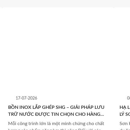
17-07-2026
0
BỒN INOX LẮP GHÉP SHG – GIẢI PHÁP LƯU
HẠ 
TRỮ NƯỚC ĐƯỢC TIN CHỌN CHO HÀNG
LÝ 
LOẠT DỰ ÁN QUY MÔ LỚN
TRÌ
Mỗi công trình lớn là một minh chứng cho chất
Sơn 