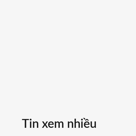
5. Bột baking soda
Tin xem nhiều