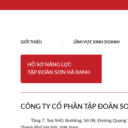
GIỚI THIỆU
LĨNH VỰC KINH DOANH
HỒ SƠ NĂNG LỰC
TẬP ĐOÀN SƠN HÀ XANH
CÔNG TY CỔ PHẦN TẬP ĐOÀN S
Tầng 7, Toà SHG Building, Số 08, Đường Quang
Thành Phố Hà Nội, Việt Nam