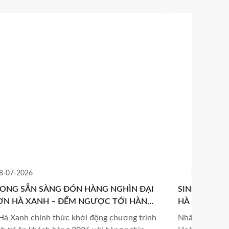
8-07-2026
25-06-2026
LONG SẴN SÀNG ĐÓN HÀNG NGHÌN ĐẠI
SINH NHẬT T
SƠN HÀ XANH – ĐẾM NGƯỢC TỚI HÀNH
HÀ – DẤU M
NH BÙNG NỔ MÙA HÈ 2026
NHỮNG GIÁ 
Hà Xanh chính thức khởi động chương trình
Nhân dịp sinh 