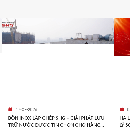
17-07-2026
0
BỒN INOX LẮP GHÉP SHG – GIẢI PHÁP LƯU
HẠ 
TRỮ NƯỚC ĐƯỢC TIN CHỌN CHO HÀNG
LÝ 