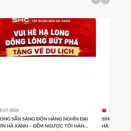
8-07-2026
25-06-2026
LONG SẴN SÀNG ĐÓN HÀNG NGHÌN ĐẠI
SINH NHẬT T
SƠN HÀ XANH – ĐẾM NGƯỢC TỚI HÀNH
HÀ – DẤU M