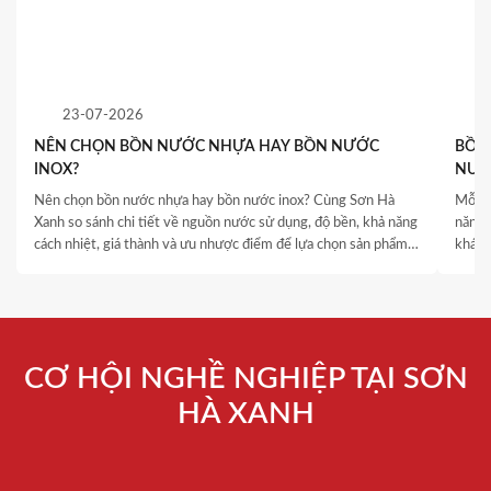
23-07-2026
NÊN CHỌN BỒN NƯỚC NHỰA HAY BỒN NƯỚC
BỒN 
INOX?
NƯỚ
QUY
Nên chọn bồn nước nhựa hay bồn nước inox? Cùng Sơn Hà
Mỗi c
Xanh so sánh chi tiết về nguồn nước sử dụng, độ bền, khả năng
năng 
cách nhiệt, giá thành và ưu nhược điểm để lựa chọn sản phẩm
khách
phù hợp.
thống
là yếu
CƠ HỘI NGHỀ NGHIỆP TẠI SƠN
HÀ XANH