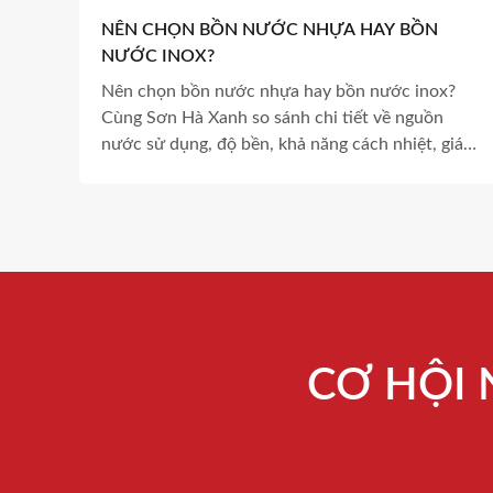
NÊN CHỌN BỒN NƯỚC NHỰA HAY BỒN
NƯỚC INOX?
Nên chọn bồn nước nhựa hay bồn nước inox?
Cùng Sơn Hà Xanh so sánh chi tiết về nguồn
nước sử dụng, độ bền, khả năng cách nhiệt, giá
thành và ưu nhược điểm để lựa chọn sản phẩm
phù hợp.
CƠ HỘI 