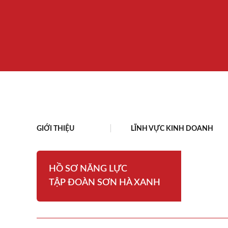
GIỚI THIỆU
LĨNH VỰC KINH DOANH
HỒ SƠ NĂNG LỰC
TẬP ĐOÀN SƠN HÀ XANH