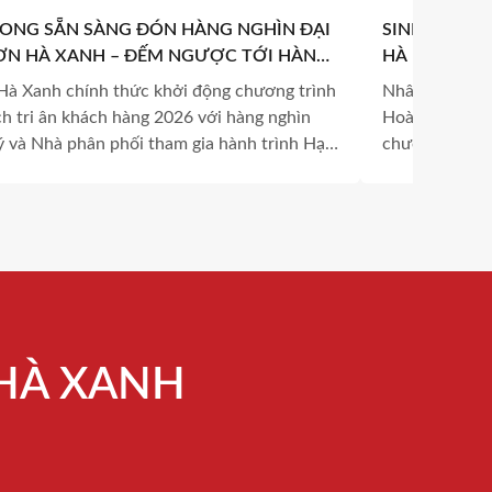
LONG SẴN SÀNG ĐÓN HÀNG NGHÌN ĐẠI
SINH NHẬT T
SƠN HÀ XANH – ĐẾM NGƯỢC TỚI HÀNH
HÀ – DẤU M
NH BÙNG NỔ MÙA HÈ 2026
NHỮNG GIÁ 
Hà Xanh chính thức khởi động chương trình
Nhân dịp sinh 
ch tri ân khách hàng 2026 với hàng nghìn
Hoàng Hà, Tậ
lý và Nhà phân phối tham gia hành trình Hạ
chương trình 
 3 ngày 2 đêm cùng nhiều hoạt động hấp
trọng, ấm áp v
gắn kết cùng n
 HÀ XANH