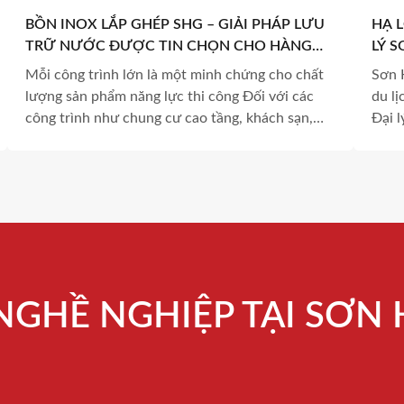
BỒN INOX LẮP GHÉP SHG – GIẢI PHÁP LƯU
HẠ 
TRỮ NƯỚC ĐƯỢC TIN CHỌN CHO HÀNG
LÝ 
LOẠT DỰ ÁN QUY MÔ LỚN
TRÌ
Mỗi công trình lớn là một minh chứng cho chất
Sơn 
lượng sản phẩm năng lực thi công Đối với các
du lị
công trình như chung cư cao tầng, khách sạn,
Đại 
khu nghỉ dưỡng, nhà máy hay khu công nghiệp,
Long
hệ thống lưu trữ nước không chỉ là một hạng
dẫn.
mục kỹ thuật mà còn là yếu […]
NGHỀ NGHIỆP TẠI SƠN