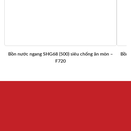
Bồn nước ngang SHG68 (500) siêu chống ăn mòn –
Bồn 
F720