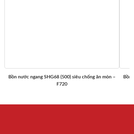
Bồn nước ngang SHG68 (500) siêu chống ăn mòn –
Bồn 
F720