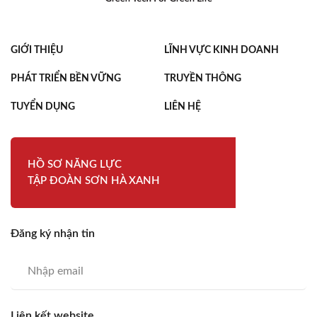
GIỚI THIỆU
LĨNH VỰC KINH DOANH
PHÁT TRIỂN BỀN VỮNG
TRUYỀN THÔNG
TUYỂN DỤNG
LIÊN HỆ
HỒ SƠ NĂNG LỰC
TẬP ĐOÀN SƠN HÀ XANH
Đăng ký nhận tin
Liên kết website