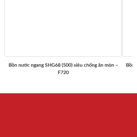
Bồn nước ngang SHG68 (500) siêu chống ăn mòn –
Bồn 
F720