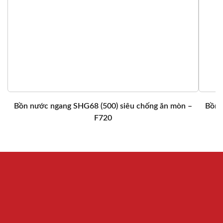
Bồn nước ngang SHG68 (500) siêu chống ăn mòn –
Bồn 
F720