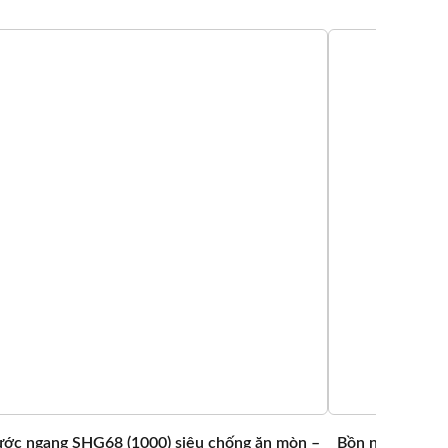
ớc ngang SHG68 (1000) siêu chống ăn mòn –
Bồn nước ngang