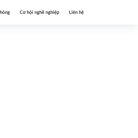
thông
Cơ hội nghề nghiệp
Liên hệ
uất trên dây chuyền công nghệ hiện đại đạt tiêu chuẩn quốc tế
ệu INOX SUS 304 có khả năng chống ăn mòn, chống rỉ sét tốt. N
ệ hàn lăn tiên tiến đem đến cho khách hàng một sản phẩm vừa 
ợt trội.