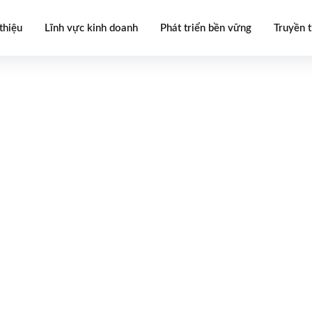
thiệu
Lĩnh vực kinh doanh
Phát triển bền vững
Truyền 
Bồn nước inox SHG được sản x
9001:2015. Bồn sử dụng vật li
ra sản phẩm sử dụng công ngh
tính thẩm mỹ vừa có độ bền vư
LIÊN HỆ MUA
Chia sẻ