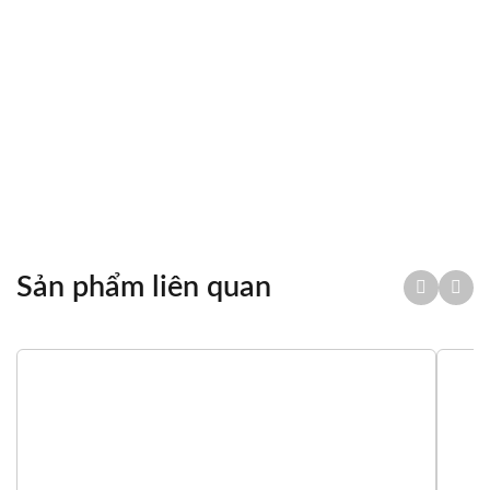
LIÊN HỆ MUA
Chia sẻ
Sản phẩm liên quan
Tổng quan
Thông số kỹ thuật