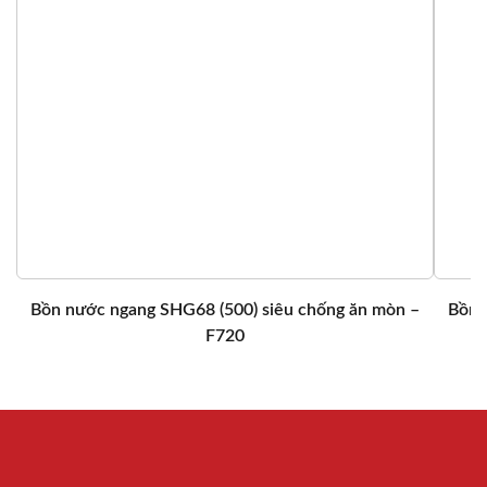
Bồn nước ngang SHG68 (500) siêu chống ăn mòn –
Bồn 
F720