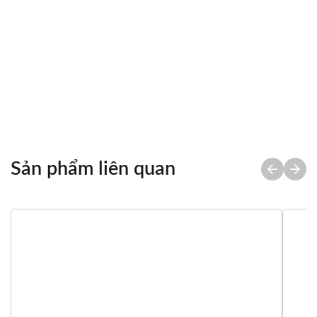
LIÊN HỆ MUA
Chia sẻ
Sản phẩm liên quan
Tổng quan
Thông số kỹ thuật