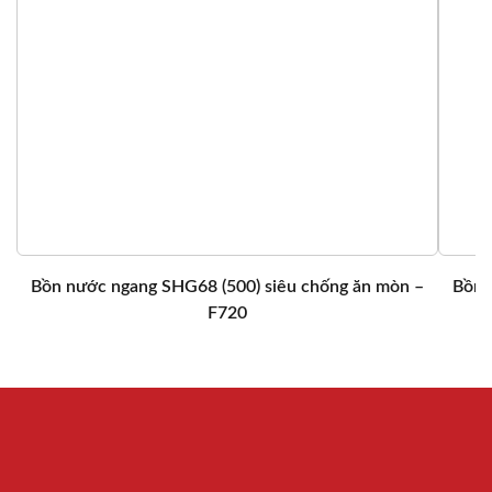
Bồn nước ngang SHG68 (500) siêu chống ăn mòn –
Bồn 
F720