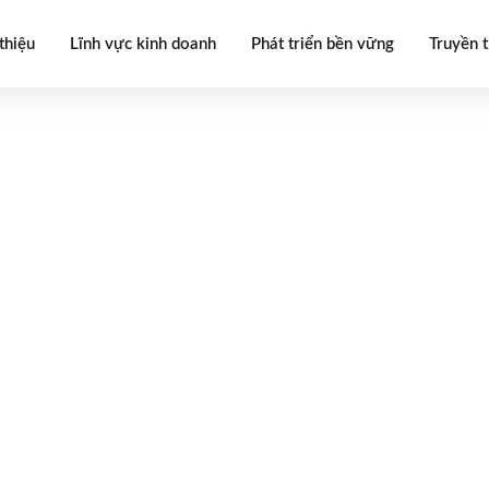
thiệu
Lĩnh vực kinh doanh
Phát triển bền vững
Truyền 
Bồn nhựa cao cấp SHX
của
Tậ
quyền của Australia theo tiê
khẩu và cấu tạo đặc biệt 3 lớp
lực cao, không bị ăn mòn
bồn 
việc bảo quản nguồn nước, thự
nhất.
LIÊN HỆ MUA