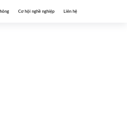
thông
Cơ hội nghề nghiệp
Liên hệ
p đoàn Sơn Hà Xanh
được sản xuất trên dây chuyền công nghệ 
u chuẩn ISO 9001:2015. Sản phẩm được làm từ nhựa cao cấp nhậ
 tuyệt đối an toàn cho sức khỏe. Với kết cấu vững chắc, có độ ch
nhựa cao cấp SHX
được bảo hành 10 năm là lựa chọn hàng đầu 
c phẩm và hóa chất trong những điều kiện thời tiết khắc nghiệt