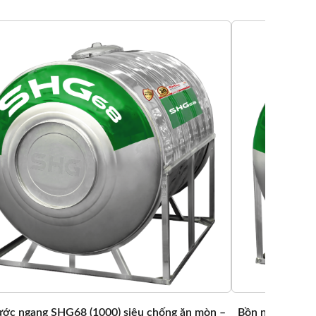
ớc ngang SHG68 (1000) siêu chống ăn mòn –
Bồn nước ngang