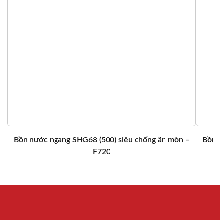
Bồn nước ngang SHG68 (500) siêu chống ăn mòn –
Bồn 
F720