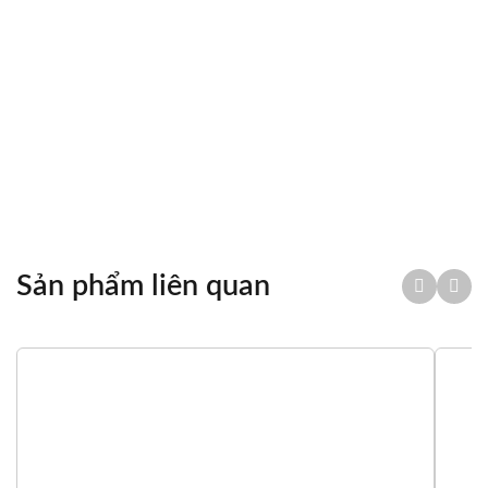
LIÊN HỆ MUA
Chia sẻ
Sản phẩm liên quan
Tổng quan
Thông số kỹ thuật