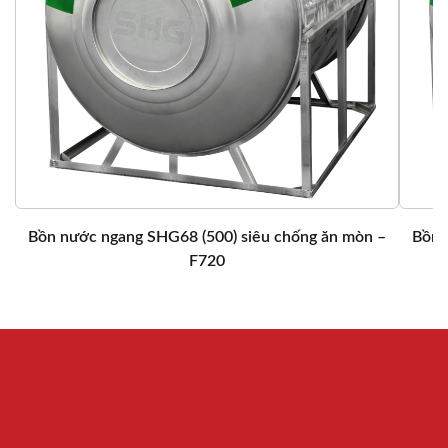
Bồn nước ngang SHG68 (500) siêu chống ăn mòn –
Bồn 
F720