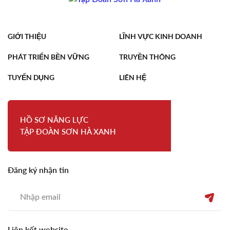
GIỚI THIỆU
LĨNH VỰC KINH DOANH
PHÁT TRIỂN BỀN VỮNG
TRUYỀN THÔNG
TUYỂN DỤNG
LIÊN HỆ
HỒ SƠ NĂNG LỰC
TẬP ĐOÀN SƠN HÀ XANH
Đăng ký nhận tin
Liên kết website