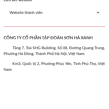
Website thành viên
CÔNG TY CỔ PHẦN TẬP ĐOÀN SƠN HÀ XANH
Tầng 7, Toà SHG Building, Số 08, Đường Quang Trung,
Phường Hà Đông, Thành Phố Hà Nội, Việt Nam
Km3, Quốc lộ 2, Phường Phúc Yên, Tỉnh Phú Thọ, Việt
Nam
info@shggroup.vn
0945 22 99 00
FACEBOOK
YOUTUBE
TIKTOK