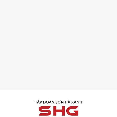
26-05-2026
TRAO THƯỞNG KINH
DOANH THÁNG 04/2026
– VINH DANH NHỮNG
Chương trình Trao thưởng
NỖ LỰC BỨT PHÁ CỦA HỆ
Kinh doanh tháng 04/2026
THỐNG SƠN HÀ XANH
của Tập đoàn Sơn Hà Xanh đã
vinh danh nhiều chi nhánh và
cá nhân xuất sắc với tổng giá
trị giải thưởng gần 200 triệu
đồng, ghi nhận những nỗ lực
bứt phá và tăng trưởng tích
cực trong bối cảnh thị trường