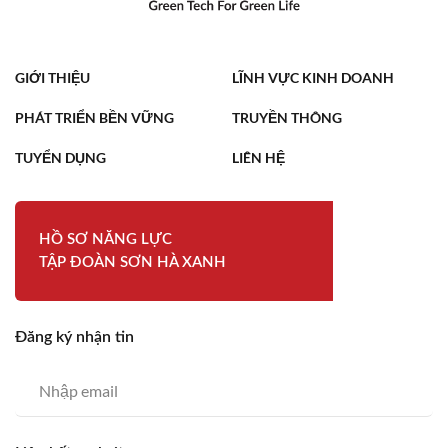
đặt bồn nước không đúng kỹ
thuật, công trình có thể đối
mặt với nhiều rủi ro như sụt
lún mái, nứt kết cấu hoặc
GIỚI THIỆU
LĨNH VỰC KINH DOANH
nguy hiểm cho người sử dụng.
Để hạn chế tối đa các sự cố
PHÁT TRIỂN BỀN VỮNG
TRUYỀN THÔNG
không mong muốn, dưới đây
là 5 nguyên tắc lắp đặt bồn
TUYỂN DỤNG
LIÊN HỆ
nước trên mái quan trọng mà
gia chủ không nên bỏ qua.
HỒ SƠ NĂNG LỰC
TẬP ĐOÀN SƠN HÀ XANH
Đăng ký nhận tin